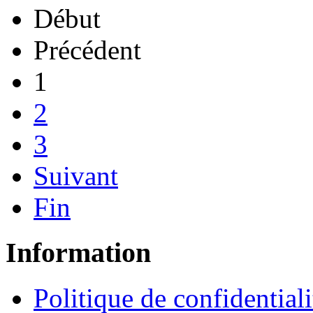
Début
Précédent
1
2
3
Suivant
Fin
Information
Politique de confidentiali