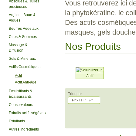
Absolues & Huiles
Vous retrouverez ici de
précieuses
la phytokératine, le col
Argiles - Boue &
Algues
Des actifs cosmétiques 
Beurres Végétaux
masques, gels douche
Cires & Gommes
Nos Produits
Massage &
Diffusion
Sels & Minéraux
Actifs Cosmétiques
Actif
Actif
Actif Anti-âge
Émulsifiants &
Trier par
Épaississants
Prix HT " +/-"
Conservateurs
Extraits actifs végétaux
Exfoliants
Autres Ingrédients