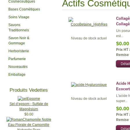
Actifs Cosmétiq
Cosméceutiques
Bases Cosmétiques
Soins Visage
Collagè
Collagè
Savons
Traditionnels
Un pseud
est...
Savon Noir &
Niveau de stock actuel
$0.00
Gommage
Prix HT 
Herboristerie
Remise 
Parfumerie
Détail
Nouveautés
Emballage
Acide H
Ecocert
Produits Vedettes
L'acide 
Niveau de stock actuel
super...
Sel d’epsom - Sulfate de
$0.00
Magnésium
$0.00
Prix HT 
Remise 
Eau Florale de Camomille
Détail