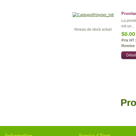
Provita
La provi
est un...
Niveau de stock actuel
$0.00
Prix HT 
Remise 
Détail
Pr
Information
Service Client