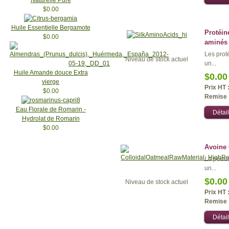
Naturelle Pure
$0.00
Huile Essentielle Bergamote
Protéin
$0.00
aminés
Les proté
Niveau de stock actuel
un...
Huile Amande douce Extra
$0.00
vierge
Prix HT 
$0.00
Remise 
Eau Florale de Romarin -
Détail
Hydrolat de Romarin
$0.00
Avoine 
La poudr
un...
$0.00
Niveau de stock actuel
Prix HT 
Remise 
Détail