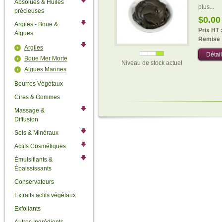
Absolues & Huiles
plus...
précieuses
$0.00
Argiles - Boue &
Prix HT 
Algues
Remise 
Argiles
Détail
Boue Mer Morte
Niveau de stock actuel
Algues Marines
Beurres Végétaux
Cires & Gommes
Massage &
Diffusion
Sels & Minéraux
Actifs Cosmétiques
Émulsifiants &
Épaississants
Conservateurs
Extraits actifs végétaux
Exfoliants