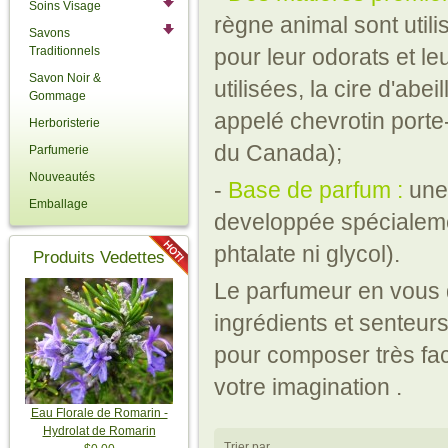
Soins Visage
règne animal sont util
Savons
Traditionnels
pour leur odorats et leu
Savon Noir &
utilisées, la cire d'abe
Gommage
appelé chevrotin porte
Herboristerie
du Canada);
Parfumerie
Nouveautés
-
Base de parfum :
une 
Emballage
developpée spécialemen
phtalate ni glycol).
Produits Vedettes
Le parfumeur en vous d
ingrédients et senteurs
pour composer très faci
votre imagination .
Eau Florale de Romarin -
Hydrolat de Romarin
Trier par