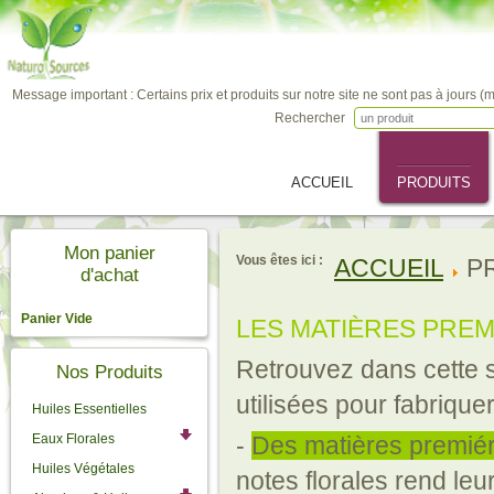
Message important : Certains prix et produits sur notre site ne sont pas à jours (
Rechercher
ACCUEIL
PRODUITS
Mon panier
Vous êtes ici :
ACCUEIL
P
d'achat
Panier Vide
LES MATIÈRES PRE
Retrouvez dans cette s
Nos Produits
utilisées pour fabrique
Huiles Essentielles
Eaux Florales
-
Des matières premiér
Huiles Végétales
notes florales rend leu