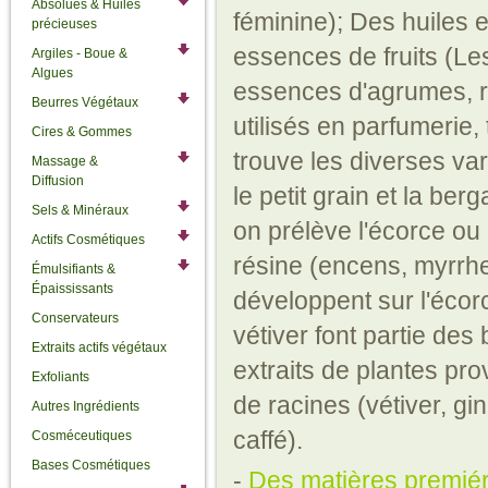
Absolues & Huiles
féminine); Des huiles e
précieuses
essences de fruits (Les
Argiles - Boue &
Algues
essences d'agrumes, rep
Beurres Végétaux
utilisés en parfumerie
Cires & Gommes
trouve les diverses var
Massage &
Diffusion
le petit grain et la ber
Sels & Minéraux
on prélève l'écorce ou 
Actifs Cosmétiques
résine (encens, myrrhe
Émulsifiants &
Épaississants
développent sur l'écorc
Conservateurs
vétiver font partie des
Extraits actifs végétaux
extraits de plantes pro
Exfoliants
de racines (vétiver, 
Autres Ingrédients
caffé).
Cosméceutiques
Bases Cosmétiques
-
Des matières premiér