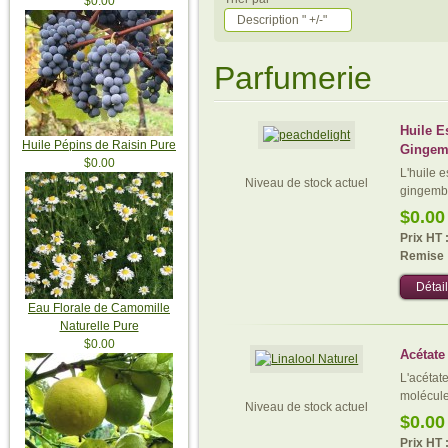
$0.00
Description " +/-"
Parfumerie
Huile E
Huile Pépins de Raisin Pure
Gingem
$0.00
L'huile e
Niveau de stock actuel
gingembr
$0.00
Prix HT 
Remise 
Détail
Eau Florale de Camomille
Naturelle Pure
$0.00
Acétate 
L'acétate
molécule.
Niveau de stock actuel
$0.00
Prix HT 