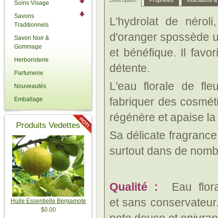
Description
Propriétés
Indications 
Soins Visage
Savons
L'hydrolat de nérol
Traditionnels
d'oranger spossède un
Savon Noir &
Gommage
et bénéfique. Il favo
Herboristerie
détente.
Parfumerie
L'eau florale de fl
Nouveautés
fabriquer des cosmét
Emballage
régénère et apaise la
Produits Vedettes
Sa délicate fragrance
surtout dans de nom
Qualité :
Eau flora
et sans conservateur.
Huile Essentielle Bergamote
$0.00