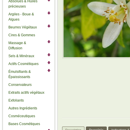
Absolues & Huiles
précieuses
Argiles - Boue &
Algues
Beurres Végétaux
Cires & Gommes
Massage &
Diffusion
Sels & Minéraux
Actifs Cosmétiques
Émulsifiants &
Épaississants
Conservateurs
Extraits actifs végétaux
Exfoliants
Autres Ingrédients
Cosméceutiques
Bases Cosmétiques