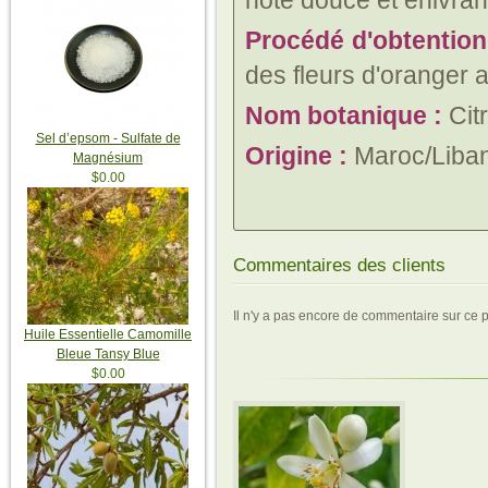
note douce et enivran
Procédé d'obtention
des fleurs d'oranger 
Nom botanique :
Cit
Sel d’epsom - Sulfate de
Origine :
Maroc/Liban/
Magnésium
$0.00
Commentaires des clients
Il n'y a pas encore de commentaire sur ce p
Huile Essentielle Camomille
Bleue Tansy Blue
$0.00