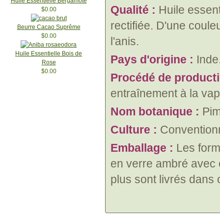
Huile Essentielle Bergamote
Qualité :
Huile essent
$0.00
rectifiée. D'une coul
Beurre Cacao Suprême
$0.00
l'anis.
Huile Essentielle Bois de
Pays d'origine :
Inde
Rose
$0.00
Procédé de product
entraînement à la va
Nom botanique :
Pim
Culture :
Conventionn
Emballage :
Les forma
en verre ambré avec c
plus sont livrés dans