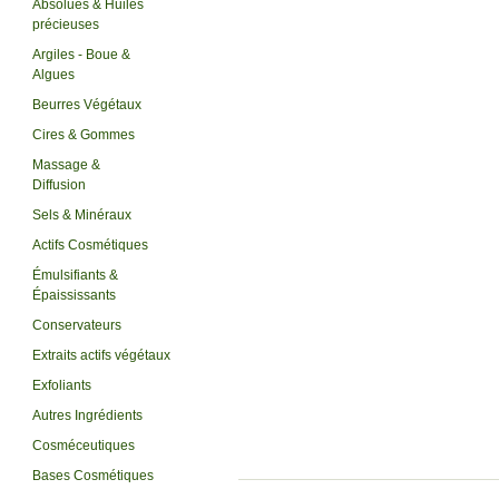
Absolues & Huiles
précieuses
Argiles - Boue &
Algues
Beurres Végétaux
Cires & Gommes
Massage &
Diffusion
Sels & Minéraux
Actifs Cosmétiques
Émulsifiants &
Épaississants
Conservateurs
Extraits actifs végétaux
Exfoliants
Autres Ingrédients
Cosméceutiques
Bases Cosmétiques