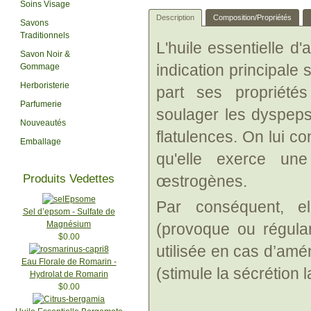
Soins Visage
Description
Composition/Propriétés
Savons
Traditionnels
L'huile essentielle d
Savon Noir &
indication principale
Gommage
Herboristerie
part ses propriété
Parfumerie
soulager les dyspepsi
Nouveautés
flatulences. On lui co
Emballage
qu'elle exerce une
Produits Vedettes
œstrogènes.
Par conséquent, e
Sel d’epsom - Sulfate de
Magnésium
(provoque ou régulari
$0.00
utilisée en cas d’am
Eau Florale de Romarin -
(stimule la sécrétion l
Hydrolat de Romarin
$0.00