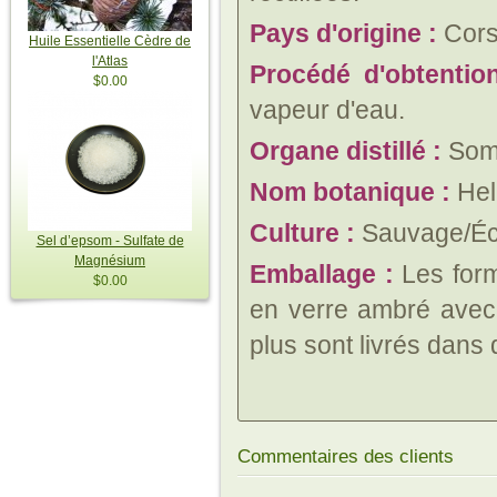
Pays d'origine :
Corse
Huile Essentielle Cèdre de
l'Atlas
Procédé d'obtentio
$0.00
vapeur d'eau.
Organe distillé :
Somm
Nom botanique :
Hel
Culture :
Sauvage/Éc
Sel d’epsom - Sulfate de
Magnésium
Emballage :
Les form
$0.00
en verre ambré avec 
plus sont livrés dans
Commentaires des clients