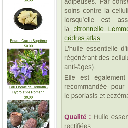
adipeuses. Par consé
$0.00
soins contre la cellul
lorsqu'elle est a
ss
la
citronnelle Lemm
cédres atlas
.
Beurre Cacao Suprême
$0.00
L'huile essentielle d
régénérant des cellul
anti-âges).
Elle est également
recommandée pour p
Eau Florale de Romarin -
Hydrolat de Romarin
le psoriasis et eczém
$0.00
Qualité :
Huile essen
rectifiées.