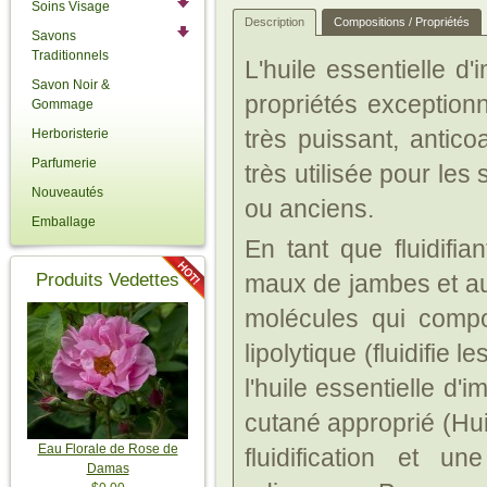
Soins Visage
Description
Compositions / Propriétés
Savons
Traditionnels
L'huile essentielle d
Savon Noir &
propriétés exception
Gommage
très puissant, anticoa
Herboristerie
Parfumerie
très utilisée pour le
Nouveautés
ou anciens.
Emballage
En tant que fluidifia
Produits Vedettes
maux de jambes et au
molécules qui compos
lipolytique (fluidifie
l'huile essentielle d'
cutané approprié (Hui
Eau Florale de Rose de
fluidification et u
Damas