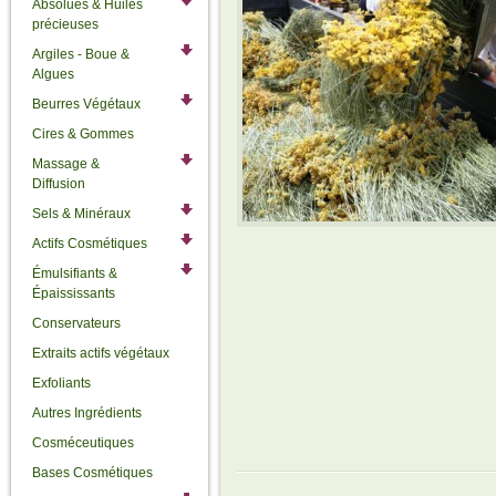
Absolues & Huiles
précieuses
Argiles - Boue &
Algues
Beurres Végétaux
Cires & Gommes
Massage &
Diffusion
Sels & Minéraux
Actifs Cosmétiques
Émulsifiants &
Épaississants
Conservateurs
Extraits actifs végétaux
Exfoliants
Autres Ingrédients
Cosméceutiques
Bases Cosmétiques