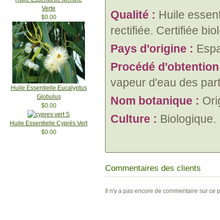
Verte
Qualité :
Huile essent
$0.00
rectifiée. Certifiée bi
Pays d'origine :
Esp
Procédé d'obtention
vapeur d'eau des part
Huile Essentielle Eucalyptus
Globulus
Nom botanique :
Ori
$0.00
Culture :
Biologique.
Huile Essentielle Cyprès Vert
$0.00
Commentaires des clients
Il n'y a pas encore de commentaire sur ce p