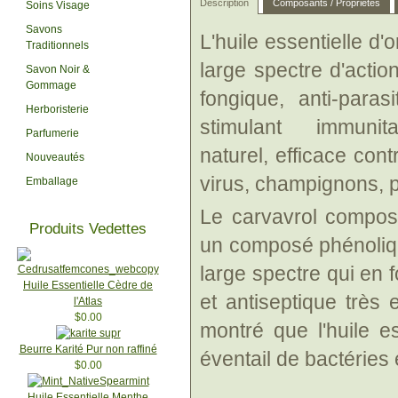
Description
Composants / Propriétés
Soins Visage
Savons
L'huile essentielle d'
Traditionnels
large spectre d'action
Savon Noir &
Gommage
fongique, anti-paras
Herboristerie
stimulant immunit
Parfumerie
naturel, efficace con
Nouveautés
virus, champignons, p
Emballage
Le carvavrol composé 
Produits Vedettes
un composé phénoliqu
large spectre qui en f
Huile Essentielle Cèdre de
et antiseptique très 
l'Atlas
$0.00
montré que l'huile es
Beurre Karité Pur non raffiné
éventail de bactéries
$0.00
Huile Essentielle Menthe