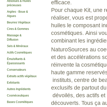
Absolues & Huiles
efficace.
précieuses
Pour chaque Kit, une re
Argiles - Boue &
Algues
réaliser, vous est prop
Beurres Végétaux
huiles le composant in
Cires & Gommes
cosmétiques. Ainsi vou
Massage &
combinant les ingrédie
Diffusion
Sels & Minéraux
NaturoSources au coeur
Actifs Cosmétiques
et des accélérations s
Émulsifiants &
Épaississants
réinvente la cosmétique
Conservateurs
haute gamme reservés
Extraits actifs végétaux
instituts, centre de 
Exfoliants
exclusifs de partout d
Autres Ingrédients
dévoilés, des actifs e
Cosméceutiques
découverts. Tous ça au
Bases Cosmétiques