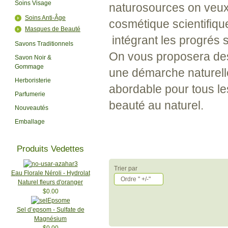
Soins Visage
naturosources on veux
Soins Anti-Âge
cosmétique scientifique
Masques de Beauté
intégrant les progrés s
Savons Traditionnels
On vous proposera des
Savon Noir &
Gommage
une démarche naturelle
Herboristerie
abordable pour tous le
Parfumerie
beauté au naturel.
Nouveautés
Emballage
Produits Vedettes
Trier par
Eau Florale Néroli - Hydrolat
Ordre " +/-"
Naturel fleurs d'oranger
$0.00
Sel d’epsom - Sulfate de
Magnésium