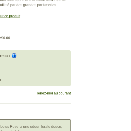
 utilisé par des grandes parfumeries.
ur ce produit
e
$0.00
rmat :
0
Tenez-moi au courant
e Lotus Rose. a une odeur florale douce,