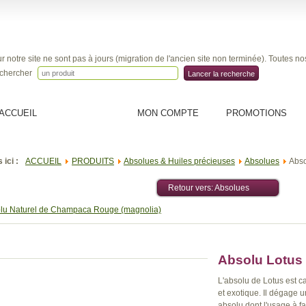
r notre site ne sont pas à jours (migration de l'ancien site non terminée). Toutes n
chercher
Lancer la recherche
ACCUEIL
PRODUITS
MON COMPTE
PROMOTIONS
 ici :
ACCUEIL
PRODUITS
Absolues & Huiles précieuses
Absolues
Abso
Retour vers: Absolues
lu Naturel de Champaca Rouge (magnolia)
Absolu Lotus
L'absolu de Lotus est ca
et exotique. Il dégage u
absolu dont l'usage à f