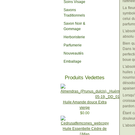
raffiné
Soins Visage
La fleu
Savons
symbole
Traditionnels
celui d
Savon Noir &
parfums
Gommage
L'absol
absolu 
Herboristerie
Bien qu
Parfumerie
Dans le
Nouveautés
perfect
boue qu
Emballage
L'abso
huiles
Produits Vedettes
nourris
désodor
apaiser
Lorsqu'
croissa
Huile Amande douce Extra
pardon
vierge
$0.00
Étant c
douleur
L'absol
Huile Essentielle Cèdre de
l'Atlas