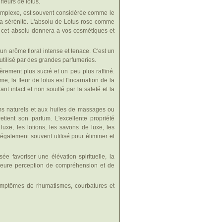
fleurs de lotus.
t complexe, est souvent considérée comme le
 la sérénité. L'absolu de Lotus rose comme
e, cet absolu donnera a vos cosmétiques et
 un arôme floral intense et tenace. C'est un
utilisé par des grandes parfumeries.
gèrement plus sucré et un peu plus raffiné.
e, la fleur de lotus est l'incarnation de la
t intact et non souillé par la saleté et la
ms naturels et aux huiles de massages ou
tient son parfum. L'excellente propriété
uxe, les lotions, les savons de luxe, les
 également souvent utilisé pour éliminer et
sée favoriser une élévation spirituelle, la
illeure perception de compréhension et de
symptômes de rhumatismes, courbatures et