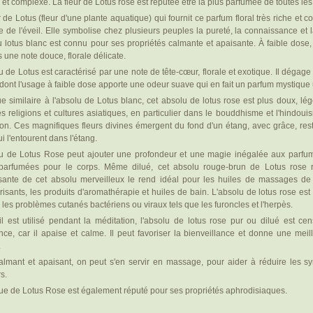
e et complexe. La fleur de Lotus rose est reputée être la plus parfumée de toutes les 
r de Lotus (fleur d'une plante aquatique) qui fournit ce parfum floral très riche e
 de l'éveil. Elle symbolise chez plusieurs peuples la pureté, la connaissance et
u lotus blanc est connu pour ses propriétés calmante et apaisante. À faible dos
 une note douce, florale délicate.
u de Lotus est caractérisé par une note de tête-cœur, florale et exotique. Il dégage
dont l'usage à faible dose apporte une odeur suave qui en fait un parfum mystique 
e similaire à l'absolu de Lotus blanc, cet absolu de lotus rose est plus doux, lé
s religions et cultures asiatiques, en particulier dans le bouddhisme et l'hindouism
ion. Ces magnifiques fleurs divines émergent du fond d'un étang, avec grâce, restan
i l'entourent dans l'étang.
lu de Lotus Rose peut ajouter une profondeur et une magie inégalée aux parfu
 parfumées pour le corps. Même dilué, cet absolu rouge-brun de Lotus rose re
sante de cet absolu merveilleux le rend idéal pour les huiles de massages de l
isants, les produits d'aromathérapie et huiles de bain. L'absolu de lotus rose est
 les problèmes cutanés bactériens ou viraux tels que les furoncles et l'herpès.
il est utilisé pendant la méditation, l'absolu de lotus rose pur ou dilué est cen
nce, car il apaise et calme. Il peut favoriser la bienveillance et donne une me
.
almant et apaisant, on peut s'en servir en massage, pour aider à réduire les 
s.
ue de Lotus Rose est également réputé pour ses propriétés aphrodisiaques.