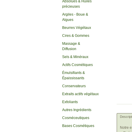
Absolues & Huiles
précieuses
Argiles - Boue &
Algues
Beurres Végétaux
Cires & Gommes
Massage &
Diffusion
Sels & Minéraux
Actifs Cosmétiques
Émulsifiants &
Épaississants
Conservateurs
Extraits actifs végétaux
Exfoliants
Autres Ingrédients
Descript
Cosméceutiques
Bases Cosmétiques
Notre e