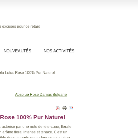
os excuses pour ce retard.
NOUVEAUTÉS
NOS ACTIVITÉS
lu Lotus Rose 100% Pur Naturel
Absolue Rose Damas Bulgarie
 Rose 100% Pur Naturel
ractérisé par une note de tête-cœur, florale
n arôme floral intense et tenace. C'est un
aible dose apporte une odeur suave qui en