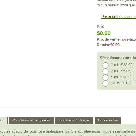
fait un parfum mystique
Poser une question s
Prix
$0.00
Prix de vente hors-tax
Remise
$0.00
Sélectionner votre fo
1 ml +$38.99
2 ml +$67.50
5 ml +$90.95
10 ml +$155.1
ion
Compositions / Propriétés
Indications & Usages
Conservation
xquise absolu de lotus rose biologique, parfois appelée aussi l'huile essentielle d