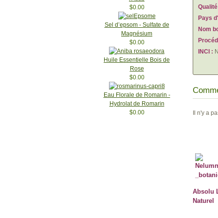
Qualité
$0.00
Pays d'
Sel d’epsom - Sulfate de
Nom bo
Magnésium
Procédé
$0.00
INCI :
N
Huile Essentielle Bois de
Rose
$0.00
Commen
Eau Florale de Romarin -
Hydrolat de Romarin
$0.00
Il n'y a 
Absolu 
Naturel